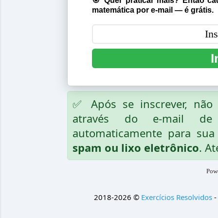
🎯 Quer praticar mais? Então cad
matemática por e-mail — é grátis.
I
✅ Após se inscrever, nã
através do e-mail de
automaticamente para sua 
spam ou lixo eletrônico
. At
Pow
2018-2026 ©
Exercícios Resolvidos
-