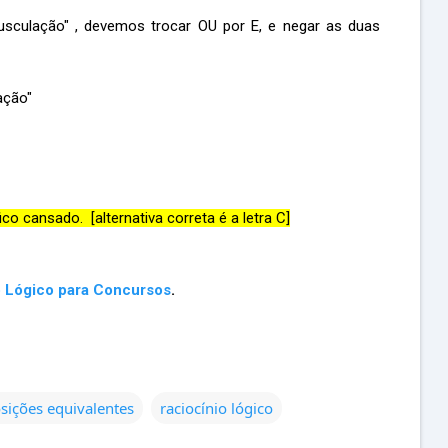
culação" , devemos trocar OU por E, e negar as duas
ação"
 cansado. [alternativa correta é a letra C]
o Lógico para Concursos
.
sições equivalentes
raciocínio lógico