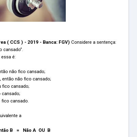
rea ( CCS ) - 2019 - Banca: FGV)
Considere a sentença:
o cansado”.
 essa é:
ntão não fico cansado;
, então não fico cansado;
 fico cansado;
o cansado;
 fico cansado.
ivalente a
então B = Não A OU B