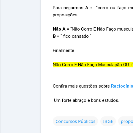
Para negarmos A = "corro ou faço mus
proposições.
Não A
= "Não Corro E Não Faço muscul
B
= " fico cansado "
Finalmente
Não Corro E Não Faço Musculação OU fico
Confira mais questões sobre
Raciocíni
Um forte abraço e bons estudos.
Concursos Públicos
IBGE
propo