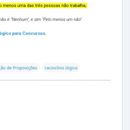
elo menos uma das três pessoas não trabalha;
ão é "Nenhum", e sim "Pelo menos um não".
Lógico para Concursos
.
ão de Proposições
raciocínio lógico