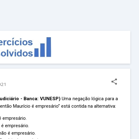
Pular para o conteúdo principal
021
udiciário - Banca: VUNESP)
Uma negação lógica para a
 então Maurício é empresário” está contida na alternativa:
 é empresário.
o é empresário.
 não é empresário.