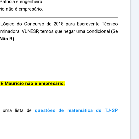
Patrícia é engenheira.
cio não é empresário.
o Lógico do Concurso de 2018 para Escrevente Técnico
 examinadora: VUNESP, temos que negar uma condicional (Se
Não B).
 E Maurício não é empresário.
om uma lista de
questões de matemática do TJ-SP