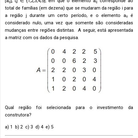
[a
], i,j ∈ {1,2,3,4,5}, em que o elemento a
corresponde ao
ij
ij
total de famílias (em dezena) que se mudaram da região i para
a região j durante um certo período, e o elemento a
é
ii
considerado nulo, uma vez que somente são consideradas
mudanças entre regiões distintas. A seguir, está apresentada
a matriz com os dados da pesquisa.
Qual região foi selecionada para o investimento da
construtora?
a) 1 b) 2 c) 3 d) 4 e) 5