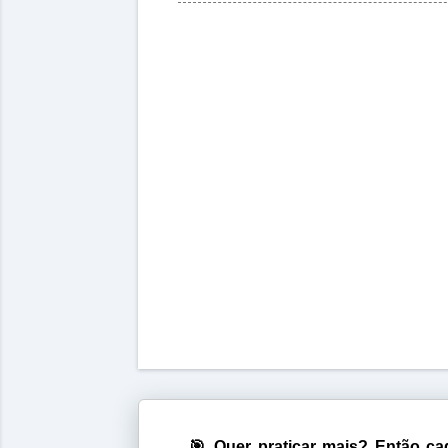
🎯 Quer praticar mais? Então cad