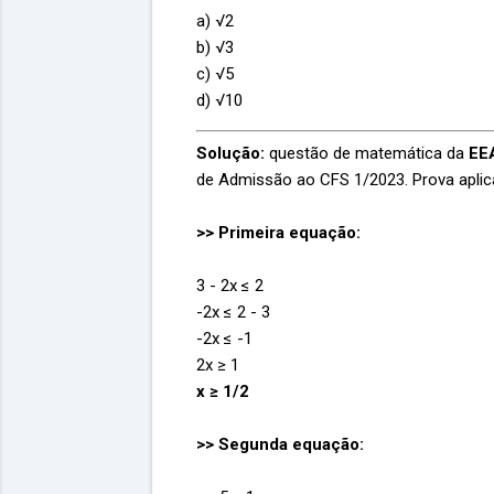
a) √2
b) √3
c) √5
d) √10
Solução:
questão de matemática da
EEA
de Admissão ao CFS 1/2023. Prova aplic
>> Primeira equação:
3 - 2x ≤ 2
-2x ≤ 2 - 3
-2x ≤ -1
2x ≥ 1
x ≥ 1/2
>> Segunda equação: