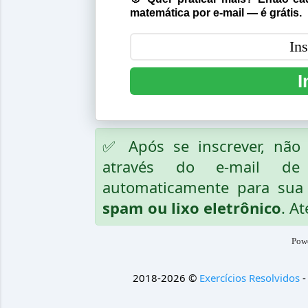
matemática por e-mail — é grátis.
I
✅ Após se inscrever, nã
através do e-mail de
automaticamente para sua 
spam ou lixo eletrônico
. At
Pow
2018-2026 ©
Exercícios Resolvidos
-