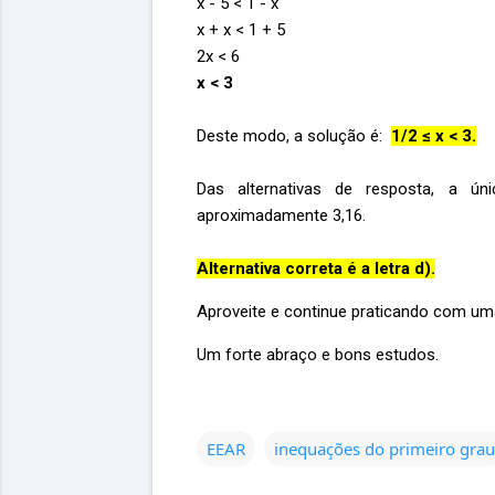
x - 5 < 1 - x
x + x < 1 + 5
2x < 6
x < 3
Deste modo, a solução é:
1/2 ≤ x < 3.
Das alternativas de resposta, a ún
aproximadamente 3,16.
Alternativa correta é a letra d).
Aproveite e continue praticando com u
Um forte abraço e bons estudos.
EEAR
inequações do primeiro grau