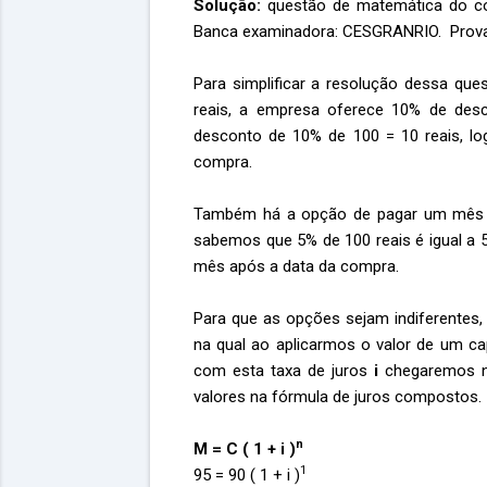
Solução:
questão de matemática do con
Banca examinadora: CESGRANRIO. Prova 
Para simplificar a resolução dessa qu
reais, a empresa oferece 10% de des
desconto de 10% de 100 = 10 reais, l
compra.
Também há a opção de pagar um mês 
sabemos que 5% de 100 reais é igual a 5
mês após a data da compra.
Para que as opções sejam indiferentes
na qual ao aplicarmos o valor de um capi
com esta taxa de juros
i
chegaremos 
valores na fórmula de juros compostos.
n
M = C ( 1 + i )
1
95 = 90 ( 1 + i )