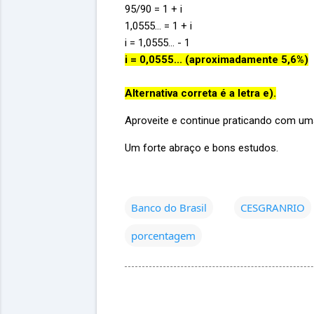
95/90 = 1 + i
1,0555... = 1 + i
i = 1,0555... - 1
i = 0,0555... (aproximadamente 5,6%)
Alternativa correta é a letra e).
Aproveite e continue praticando com u
Um forte abraço e bons estudos.
Banco do Brasil
CESGRANRIO
porcentagem