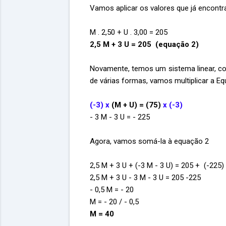
Vamos aplicar os valores que já encontra
M . 2,50 + U . 3,00 = 205
2,5 M + 3 U = 205 (equação 2)
Novamente, temos um sistema linear, c
de várias formas, vamos multiplicar a E
(-3) x
(M + U) = (75)
x (-3)
- 3 M - 3 U = - 225
Agora, vamos somá-la à equação 2
2,5 M + 3 U + (-3 M - 3 U) = 205 + (-225)
2,5 M + 3 U - 3 M - 3 U = 205 -225
- 0,5 M = - 20
M = - 20 / - 0,5
M = 40