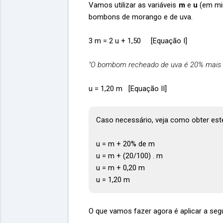
Vamos utilizar as variáveis
m
e
u
(em mi
bombons de morango e de uva.
3 m = 2 u + 1,50 [Equação I]
"O bombom recheado de uva é 20% mais 
u = 1,20 m [Equação II]
Caso necessário, veja como obter est
u = m + 20% de m
u = m + (20/100) . m
u = m + 0,20 m
u = 1,20 m
O que vamos fazer agora é aplicar a seg