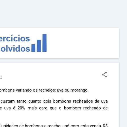
Pular para o conteúdo principal
23
ombons variando os recheios: uva ou morango.
custam tanto quanto dois bombons recheados de uva
de uva é 20% mais caro que o bombom recheado de
5 unidades de bombons e recebeu, só com esta venda, R$