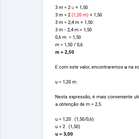
3 m = 2
u
+ 1,50
3 m = 2
(1,20 m)
+ 1,50
3 m = 2,4 m + 1,50
3 m - 2,4 m = 1,50
0,6 m = 1,50
m = 1,50 / 0,6
m = 2,50
E com este valor, encontraremos
u
na eq
u = 1,20 m
Nesta expressão, é mais conveniente uti
a obtenção de m = 2,5.
u = 1,20 . (1,50/0,6)
u = 2 . (1,50)
u = 3,00