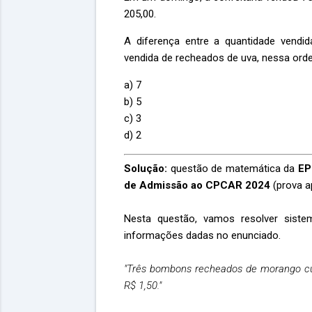
205,00.
A diferença entre a quantidade vend
vendida de recheados de uva, nessa orde
a) 7
b) 5
c) 3
d) 2
Solução:
questão de matemática da
EP
de Admissão ao CPCAR 2024
(prova a
Nesta questão, vamos resolver sistem
informações dadas no enunciado.
"Três bombons recheados de morango c
R$ 1,50."