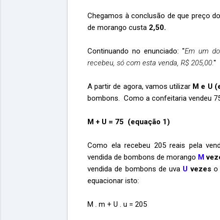
Chegamos à conclusão de que preço d
de morango custa
2,50.
Continuando no enunciado: "
Em um dom
recebeu, só com esta venda, R$ 205,00.
"
A partir de agora, vamos utilizar
M e U (
bombons. Como a confeitaria vendeu 75 
M + U = 75 (equação 1)
Como ela recebeu 205 reais pela vend
vendida de bombons de morango
M
vez
vendida de bombons de uva
U
vezes
o 
equacionar isto:
M . m + U . u = 205