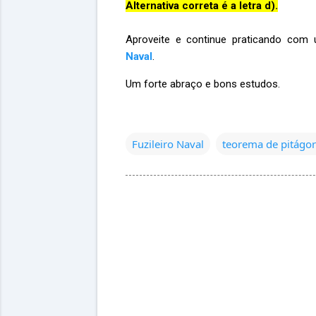
Alternativa correta é a letra d).
Aproveite e continue praticando com 
Naval
.
Um forte abraço e bons estudos.
Fuzileiro Naval
teorema de pitágo