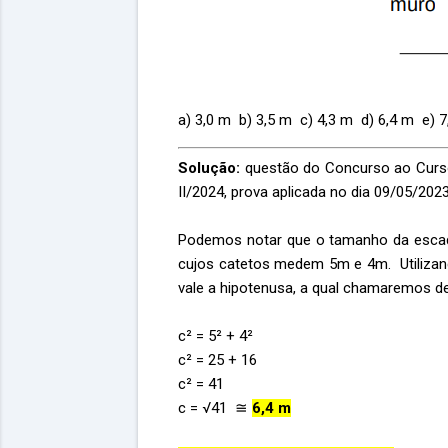
a) 3,0 m b) 3,5 m c) 4,3 m d) 6,4 m e) 7
Solução:
questão do Concurso ao Curso
II/2024, prova aplicada no dia 09/05/2023
Podemos notar que o tamanho da escada 
cujos catetos medem 5m e 4m. Utiliza
vale a hipotenusa, a qual chamaremos de
c² = 5² + 4²
c² = 25 + 16
c² = 41
c = √41 ≅
6,4 m