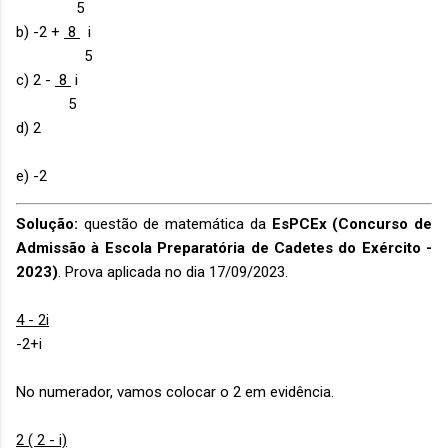
5
b) -2 +
8
i
5
c) 2 -
8
i
5
d) 2
e) -2
Solução:
questão de matemática da
EsPCEx (Concurso de
Admissão à Escola Preparatória de Cadetes do Exército -
2023)
. Prova aplicada no dia 17/09/2023.
4 - 2i
-2+i
No numerador, vamos colocar o 2 em evidência.
2 ( 2 - i)