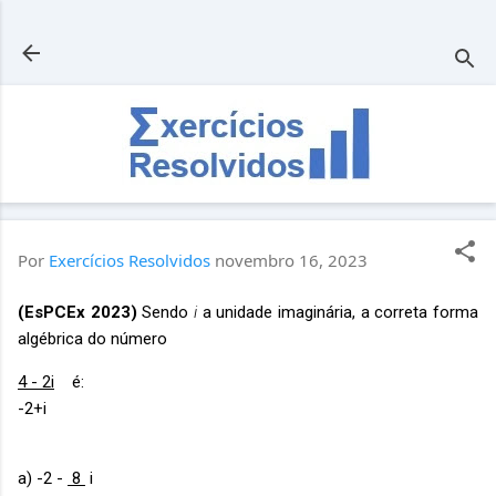
Pular para o conteúdo principal
Por
Exercícios Resolvidos
novembro 16, 2023
(
EsPCEx 2023
)
Sendo
i
a unidade imaginária, a correta forma
algébrica do número
4 - 2i
é:
-2+i
a) -2 -
8
i