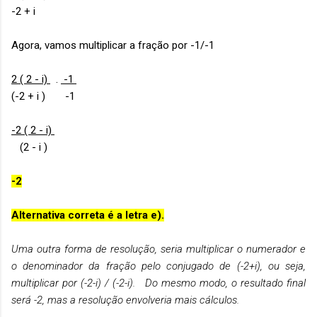
-2 + i
Agora, vamos multiplicar a fração por -1/-1
2 ( 2 - i)
.
-1
(-2 + i ) -1
-2 ( 2 - i)
(2 - i )
-2
Alternativa correta é a letra e).
Uma outra forma de resolução, seria multiplicar o numerador e
o denominador da fração pelo conjugado de (-2+i), ou seja,
multiplicar por (-2-i) / (-2-i). Do mesmo modo, o resultado final
será -2, mas a resolução envolveria mais cálculos.