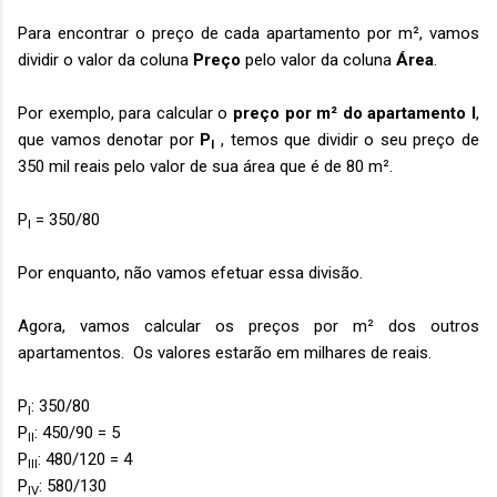
Para encontrar o preço de cada apartamento por m², vamos
dividir o valor da coluna
Preço
pelo valor da coluna
Área
.
Por exemplo, para calcular o
preço por m² do apartamento I
,
que vamos denotar por
P
, temos que dividir o seu preço de
I
350 mil reais pelo valor de sua área que é de 80 m².
P
= 350/80
I
Por enquanto, não vamos efetuar essa divisão.
Agora, vamos calcular os preços por m² dos outros
apartamentos. Os valores estarão em milhares de reais.
P
: 350/80
I
P
: 450/90 = 5
II
P
: 480/120 = 4
III
P
: 580/130
IV