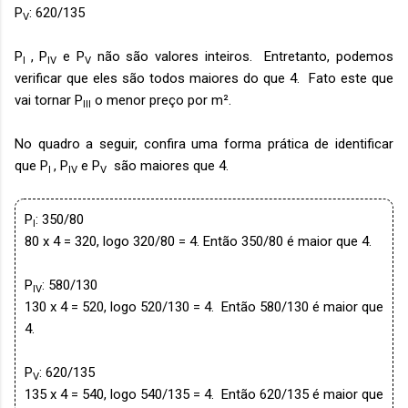
P
: 620/135
V
P
, P
e P
não são valores inteiros. Entretanto, podemos
I
IV
V
verificar que eles são todos maiores do que 4. Fato este que
vai tornar P
o menor preço por m².
III
No quadro a seguir, confira uma forma prática de identificar
que P
, P
e P
são maiores que 4.
I
IV
V
P
: 350/80
I
80 x 4 = 320, logo 320/80 = 4. Então 350/80 é maior que 4.
P
: 580/130
IV
130 x 4 = 520, logo 520/130 = 4. Então 580/130 é maior que
4.
P
: 620/135
V
135 x 4 = 540, logo 540/135 = 4. Então 620/135 é maior que