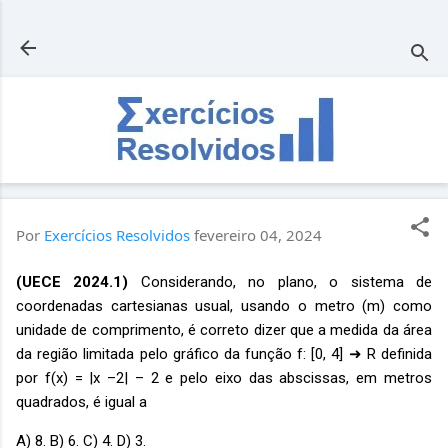
Pular para o conteúdo principal
Por
Exercícios Resolvidos
fevereiro 04, 2024
(UECE 2024.1)
Considerando, no plano, o sistema de
coordenadas cartesianas usual, usando o metro (m) como
unidade de comprimento, é correto dizer que a medida da área
da região limitada pelo gráfico da função f: [0, 4] ➜ R definida
por f(x) = |x –2| – 2 e pelo eixo das abscissas, em metros
quadrados, é igual a
A) 8. B) 6. C) 4. D) 3.