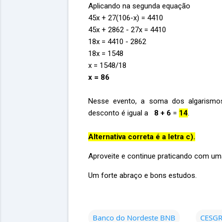
Aplicando na segunda equação
45x + 27(106-x) = 4410
45x + 2862 - 27x = 4410
18x = 4410 - 2862
18x = 1548
x = 1548/18
x = 86
Nesse evento, a soma dos algarism
desconto é igual a
8 + 6
=
14
.
Alternativa correta é a letra c).
Aproveite e continue praticando com u
Um forte abraço e bons estudos.
Banco do Nordeste BNB
CESG