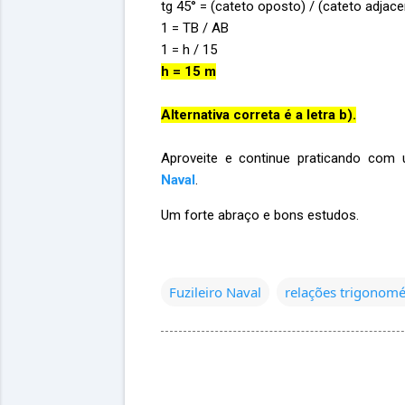
tg 45° = (cateto oposto) / (cateto adjace
1 = TB / AB
1 = h / 15
h = 15 m
Alternativa correta é a letra b).
Aproveite e continue praticando com 
Naval
.
Um forte abraço e bons estudos.
Fuzileiro Naval
relações trigonomé