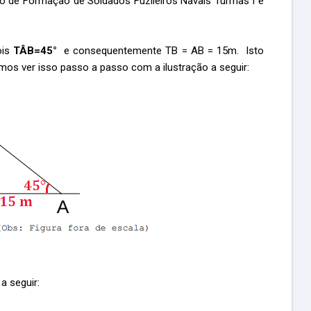
 de Formação de Soldados Fuzileiros Navais Turmas I e
ois
TÂB=45°
e consequentemente TB = AB = 15m. Isto
mos ver isso passo a passo com a ilustração a seguir:
a seguir: