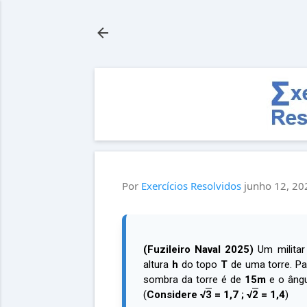
Por
Exercícios Resolvidos
junho 12, 20
(Fuzileiro Naval 2025)
Um militar
altura
h
do topo
T
de uma torre. P
sombra da torre é de
15m
e o âng
(
Considere √
3
= 1,7 ; √
2
= 1,4
)