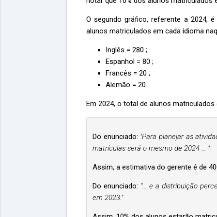
notar que 10% dos alunos matriculados
O segundo gráfico, referente a 2024, é
alunos matriculados em cada idioma naq
Inglês = 280 ;
Espanhol = 80 ;
Francês = 20 ;
Alemão = 20.
Em 2024, o total de alunos matriculados
Do enunciado:
"Para planejar as ativid
matrículas será o mesmo de 2024 ... "
Assim, a estimativa do gerente é de 4
Do enunciado:
"... e a distribuição per
em 2023."
Assim, 10% dos alunos estarão matric