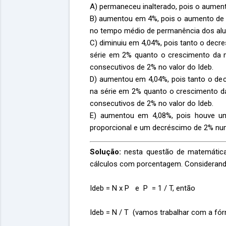
A) permaneceu inalterado, pois o aumen
B) aumentou em 4%, pois o aumento de 
no tempo médio de permanência dos alun
C) diminuiu em 4,04%, pois tanto o dec
série em 2% quanto o crescimento da 
consecutivos de 2% no valor do Ideb.
D) aumentou em 4,04%, pois tanto o d
na série em 2% quanto o crescimento d
consecutivos de 2% no valor do Ideb.
E) aumentou em 4,08%, pois houve u
proporcional e um decréscimo de 2% num
Solução:
nesta questão de matemática 
cálculos com porcentagem. Considerand
Ideb = N x P e
P = 1 / T, então
Ideb = N / T (vamos trabalhar com a fó