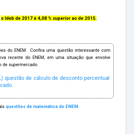
,
o Ideb de 2017 é 4,08 % superior ao de 2015.
ões do ENEM. Confira uma questão interessante com
ova recente do ENEM, em uma situação que envolve
 de supermercado.
) questão de cálculo de desconto percentual
cado.
ais
questões de matemática do ENEM
.