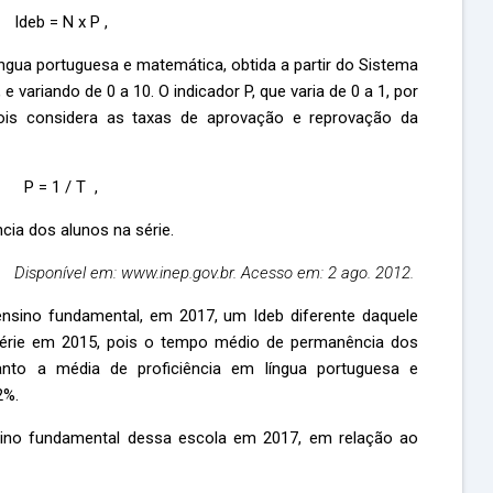
Ideb = N x P ,
íngua portuguesa e matemática, obtida a partir do Sistema
 variando de 0 a 10. O indicador P, que varia de 0 a 1, por
 pois considera as taxas de aprovação e reprovação da
P = 1 / T ,
ia dos alunos na série.
Disponível em: www.inep.gov.br. Acesso em: 2 ago. 2012.
nsino fundamental, em 2017, um Ideb diferente daquele
érie em 2015, pois o tempo médio de permanência dos
nto a média de proficiência em língua portuguesa e
2%.
ino fundamental dessa escola em 2017, em relação ao