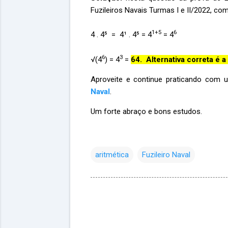
Fuzileiros Navais Turmas I e II/2022, c
1+5
6
4 . 4⁵ = 4¹ . 4⁵ = 4
= 4
6
3
√(4
) = 4
=
64.
Alternativa correta é a 
Aproveite e continue praticando com 
Naval
.
Um forte abraço e bons estudos.
aritmética
Fuzileiro Naval