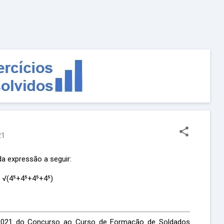
Pular para o conteúdo principal
21
da expressão a seguir:
√(4⁵+4⁵+4⁵+4⁵)
 2021 do Concurso ao Curso de Formação de Soldados