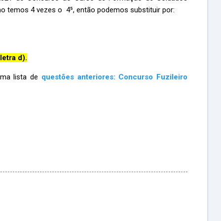
omo temos 4 vezes o 4⁵, então podemos substituir por:
letra d).
uma lista de
questões anteriores: Concurso Fuzileiro