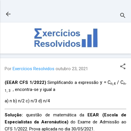
Pular para o conteúdo principal
Por
Exercícios Resolvidos
outubro 23, 2021
y = C
/ C
(EEAR CFS 1/2022)
Simplificando a expressão
n,4
n-
, encontra-se y igual a
1, 3
a) n b) n/2 c) n/3 d) n/4
Solução:
questão de matemática da
EEAR (Escola de
Especialistas da Aeronáutica)
do Exame de Admissão ao
CFS 1/2022. Prova aplicada no dia 30/05/2021.