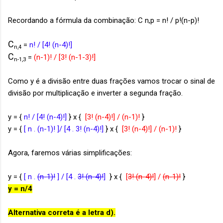
Recordando a fórmula da combinação: C n,p = n! / p!(n-p)!
C
=
n! / [4! (n-4)!]
n,4
C
=
(n-1)! / [3! (n-1-3)!]
n-1,3
Como y é a divisão entre duas frações vamos trocar o sinal de
divisão por multiplicação e inverter a segunda fração.
y = {
n! / [4! (n-4)!]
} x {
[3! (n-4)!] / (n-1)!
}
y = {
[ n . (n-1)! ]/ [4 . 3! (n-4)!]
} x {
[3! (n-4)!] / (n-1)!
}
Agora, faremos várias simplificações:
y = {
[ n .
(n-1)!
] / [4 .
3! (n-4)!
]
} x {
[
3! (n-4)!
] /
(n-1)!
}
y = n/4
Alternativa correta é a letra d).