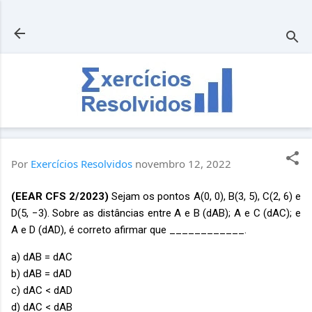
Pular para o conteúdo principal
Por
Exercícios Resolvidos
novembro 12, 2022
(EEAR CFS 2/2023)
Sejam os pontos A(0, 0), B(3, 5), C(2, 6) e
D(5, −3). Sobre as distâncias entre A e B (dAB); A e C (dAC); e
A e D (dAD), é correto afirmar que ____________.
a) dAB = dAC
b) dAB = dAD
c) dAC < dAD
d) dAC < dAB