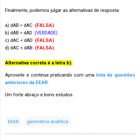
Finalmente, podemos julgar as alternativas de resposta:
a) dAB = dAC
(FALSA)
b) dAB = dAD
(VERDADE)
c) dAC < dAD
(FALSA)
d) dAC < dAB
(FALSA)
Alternativa correta é a letra b).
Aproveite e continue praticando com uma
lista de questões
anteriores da EEAR
.
Um forte abraço e bons estudos.
EEAR
geometria analítica