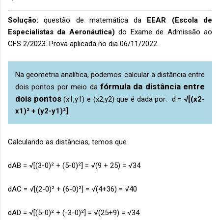
Solução:
questão de matemática da
EEAR (Escola de
Especialistas da Aeronáutica)
do Exame de Admissão ao
CFS 2/2023. Prova aplicada no dia 06/11/2022.
Na geometria analítica, podemos calcular a distância entre
fórmula da distância entre
dois pontos por meio da
dois pontos
(x1,y1) e (x2,y2) que é dada por: d =
√[(x2-
x1)² + (y2-y1)²]
Calculando as distâncias, temos que
dAB = √[(3-0)² + (5-0)²] = √(9 + 25) = √34
dAC = √[(2-0)² + (6-0)²] = √(4+36) = √40
dAD = √[(5-0)² + (-3-0)²] = √(25+9) = √34