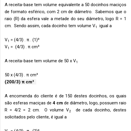
A receita-base tem volume equivalente a 50 docinhos maciços
de formato esférico, com 2 cm de diâmetro. Sabemos que o
raio (R) da esfera vale a metade do seu diâmetro, logo R = 1
cm. Sendo assim, cada docinho tem volume V
igual a
1
V
= (4/3) . π . (1)³
1
V
= (4/3) . π cm³
1
A receita-base tem volume de 50 x V
1
50 x (4/3) . π cm³
(200/3) π cm³
A encomenda do cliente é de 150 destes docinhos, os quais
são esferas maciças de
4 cm
de diâmetro, logo, possuem raio
R = 4/2 = 2 cm. O volume V
de cada docinho, destes
2
solicitados pelo cliente, é igual a