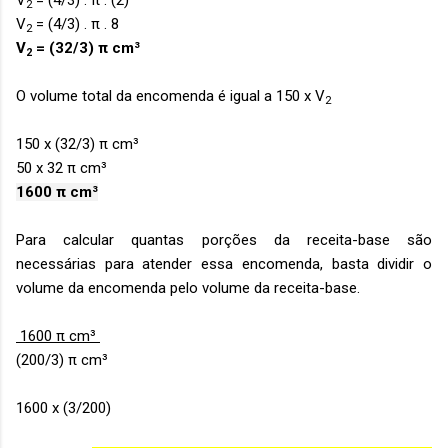
V
= (4/3) . π . (2)³
2
V
= (4/3) . π . 8
2
V
= (32/3) π cm³
2
O volume total da encomenda é igual a 150 x V
2
150 x (32/3) π cm³
50 x 32 π cm³
1600 π cm³
Para calcular quantas porções da receita-base são
necessárias para atender essa encomenda, basta dividir o
volume da encomenda pelo volume da receita-base.
1600 π cm³
(200/3) π cm³
1600 x (3/200)