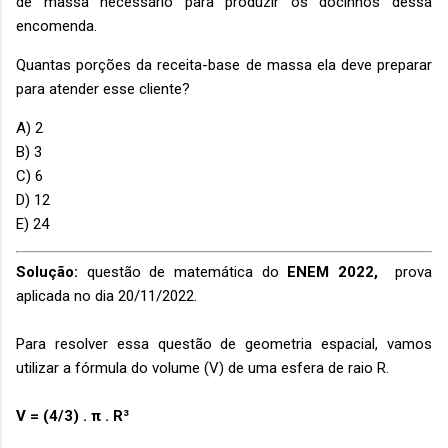
de massa necessário para produzir os docinhos dessa
encomenda.
Quantas porções da receita-base de massa ela deve preparar
para atender esse cliente?
A) 2
B) 3
C) 6
D) 12
E) 24
Solução:
questão de matemática do
ENEM 2022,
prova
aplicada no dia 20/11/2022.
Para resolver essa questão de geometria espacial, vamos
utilizar a fórmula do volume (V) de uma esfera de raio R.
V = (4/3) . π . R³