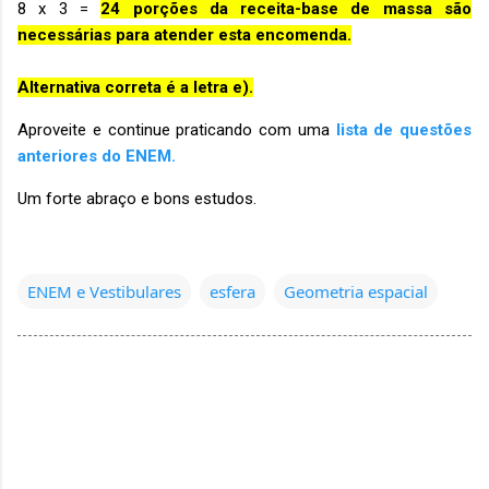
8 x 3 =
24 porções da receita-base de massa são
necessárias para atender esta encomenda.
Alternativa correta é a letra e).
Aproveite e continue praticando com uma
lista de questões
anteriores do ENEM.
Um forte abraço e bons estudos.
ENEM e Vestibulares
esfera
Geometria espacial