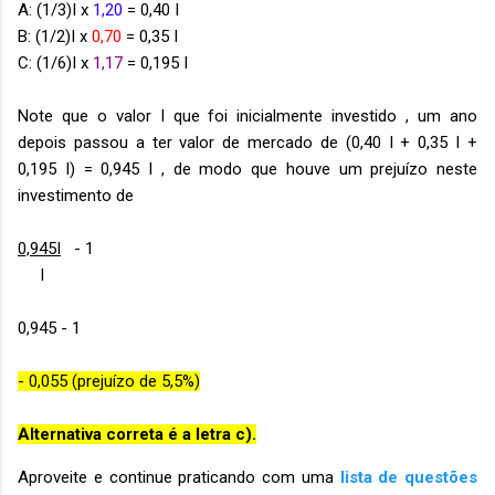
A: (1/3)I x
1,20
= 0,40 I
B: (1/2)I x
0,70
= 0,35 I
C: (1/6)I x
1,17
= 0,195 I
Note que o valor I que foi inicialmente investido , um ano
depois passou a ter valor de mercado de (0,40 I + 0,35 I +
0,195 I) = 0,945 I , de modo que houve um prejuízo neste
investimento de
0,945I
- 1
I
0,945 - 1
- 0,055 (prejuízo de 5,5%)
Alternativa correta é a letra c).
Aproveite e continue praticando com uma
lista de questões