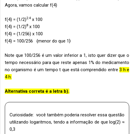
Agora, vamos calcular f(4)
2.4
f(4) = (1/2)
x 100
8
f(4) = (1/2)
x 100
f(4) = (1/256) x 100
f(4) = 100/256 {menor do que 1}
Note que 100/256 é um valor inferior a 1, isto quer dizer que o
tempo necessário para que reste apenas 1% do medicamento
no organismo é um tempo t que está comprendido entre
3 h e
4 h.
Alternativa correta é a letra b).
Curiosidade: você também poderia resolver essa questão
utilizando logaritmos, tendo a informação de que log(2) ≈
0,3