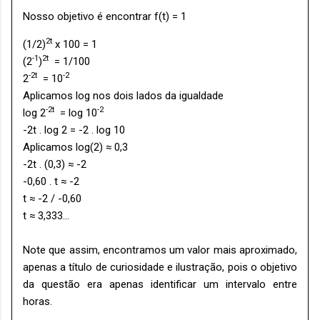
Nosso objetivo é encontrar f(t) = 1
2t
(1/2)
x 100 = 1
-1
2t
(2
)
= 1/100
-2t
-2
2
= 10
Aplicamos log nos dois lados da igualdade
-2t
-2
log 2
= log 10
-2t . log 2 = -2 . log 10
Aplicamos log(2) ≈ 0,3
-2t . (0,3) ≈ -2
-0,60 . t ≈ -2
t ≈ -2 / -0,60
t ≈ 3,333...
Note que assim, encontramos um valor mais aproximado,
apenas a título de curiosidade e ilustração, pois o objetivo
da questão era apenas identificar um intervalo entre
horas.