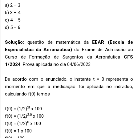
a) 2 − 3
b) 3 − 4
c) 4 − 5
d) 5 − 6
Solução:
questão de matemática da
EEAR (Escola de
Especialistas da Aeronáutica)
do Exame de Admissão ao
Curso de Formação de Sargentos da Aeronáutica
CFS
1/2024
. Prova aplicada no dia 04/06/2023.
De acordo com o enunciado, o instante t = 0 representa o
momento em que a medicação foi aplicada no indivíduo,
calculando f(0) temos
2t
f(0) = (1/2)
x 100
2.0
f(0) = (1/2)
x 100
0
f(0) = (1/2)
x 100
f(0) = 1 x 100