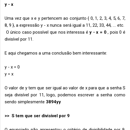
y - x
Uma vez que x e y pertencem ao conjunto { 0, 1, 2, 3, 4, 5, 6, 7,
8, 9 }, a expressão y - x nunca será igual a 11, 22, 33, 44, .... etc.
O único caso possível que nos interessa é
y - x = 0
, pois 0 é
divisível por 11.
E aqui chegamos a uma conclusão bem interessante:
y - x = 0
y = x
O valor de y tem que ser igual ao valor de x para que a senha S
seja divisível por 11, logo, podemos escrever a senha como
sendo simplesmente
3894yy
>> S tem que ser divisível por 9
O enunciado não apresentou o critério de divisibilidade por 9,