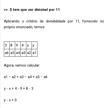
>> S tem que ser divisível por 11
Aplicando o critério de divisibilidade por 11, fornecido no
próprio enunciado, temos
3
8
9
4
x
y
a6
a5
a4
a3
a2
a1
Agora, vamos calcular:
a1 − a2 + a3 − a4 + a5 − a6
y - x + 4 - 9 + 8 - 3
y - x + 0