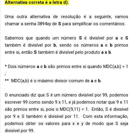
Alternativa correta é a letra d).
Uma outra alternativa de resolução é a seguinte, vamos
chamar a senha 3894xy de
S
para simplificar os comentários.
Sabemos que quando um número
S
é divisível por
a
e
S
também é divisível por
b
, sendo os números
a
e
b
primos
entre si, então
S
também é divisível pelo produto
a x b
.
* Dois números
a
e
b
são primos entre si quando MDC(a,b) = 1
;
** MDC(a,b) é o máximo divisor comum de
a
e
b
.
O enunciado diz que S é um número divisível por 99, podemos
escrever 99 como sendo 9 x 11, e já podemos notar que 9 e 11
são primos entre si, pois o MDC(9,11) = 1. Então, S é divisível
por 9 e S também é divisível por 11. Com esta informação,
podemos obter os valores para x e y de modo que S seja
divisível por 99.