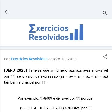
Pular para o conteúdo principal
Por
Exercícios Resolvidos
agosto 18, 2023
(UERJ 2020)
Tem-se que o número a
a
a
a
a
a
é divisível
6
5
4
3
2
1
por 11, se o valor da expressão (a
− a
+ a
− a
+ a
− a
)
1
2
3
4
5
6
também é divisível por 11.
Por exemplo, 178409 é divisível por 11 porque:
(9 − 0 + 4 − 8 + 7 − 1 = 11) é divisível por 11.