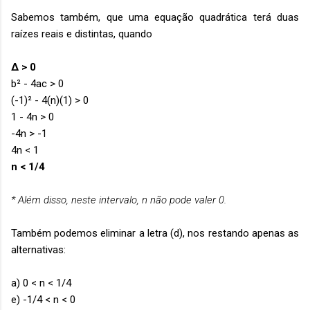
Sabemos também, que uma equação quadrática terá duas
raízes reais e distintas, quando
Δ > 0
b² - 4ac > 0
(-1)² - 4(n)(1) > 0
1 - 4n > 0
-4n > -1
4n < 1
n < 1/4
* Além disso, neste intervalo, n não pode valer 0.
Também podemos eliminar a letra (d), nos restando apenas as
alternativas:
a) 0 < n < 1/4
e) -1/4 < n < 0