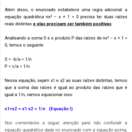
Além disso, o enunciado estabelece uma regra adicional: a
equação quadrática nx² – x + 1 = 0 precisa ter duas raízes
reais distintas
e elas precisam ser também positivas
.
Analisando a soma S e o produto P das raízes de nx² – x + 1 =
0, temos o seguinte:
S = -b/a = 1/n
P = c/a = 1/n
Nessa equação, sejam x1 e x2 as suas raízes distintas, temos
que a soma das raízes é igual ao produto das raízes que é
igual a 1/n, vamos equacionar isso:
x1+x2 = x1·x2 = 1/n (Equação I)
Nos comentários a seguir, atenção para não confundir a
equação quadrática dada no enunciado com a equação acima,