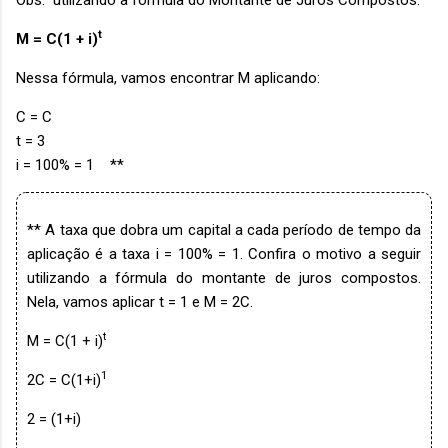
t
M = C(1 + i)
Nessa fórmula, vamos encontrar M aplicando:
C = C
t = 3
i = 100% = 1 **
** A taxa que dobra um capital a cada período de tempo da
aplicação é a taxa i = 100% = 1. Confira o motivo a seguir
utilizando a fórmula do montante de juros compostos.
Nela, vamos aplicar t = 1 e M = 2C.
t
M = C(1 + i)
1
2C = C(1+i)
2 = (1+i)