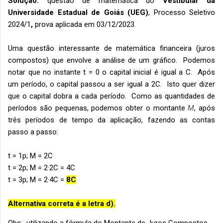
Solução:
questão de matemática do
Vestibular da
Universidade Estadual de Goiás (UEG)
,
Processo Seletivo
2024/1
,
prova aplicada em 03/12/2023.
Uma questão interessante de matemática financeira (juros
compostos) que envolve a análise de um gráfico. Podemos
notar que no instante t = 0 o capital inicial é igual a C. Após
um período, o capital passou a ser igual a 2C. Isto quer dizer
que o capital dobra a cada período. Como as quantidades de
períodos são pequenas, podemos obter o montante
M
, após
três períodos de tempo da aplicação, fazendo as contas
passo a passo:
t = 1p; M = 2C
t = 2p; M = 2·2C = 4C
t = 3p; M = 2·4C =
8C
Alternativa correta é a letra d).
Obs: utilizando a fórmula do Montante de Juros Compostos.