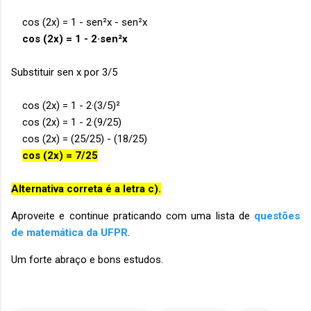
cos (2x) = 1 - sen²x - sen²x
cos (2x) = 1 - 2·sen²x
Substituir sen x por 3/5
cos (2x) = 1 - 2·(3/5)²
cos (2x) = 1 - 2·(9/25)
cos (2x) = (25/25) - (18/25)
cos (2x) = 7/25
Alternativa correta é a letra c).
Aproveite e continue praticando com uma lista de
questões
de matemática da UFPR
.
Um forte abraço e bons estudos.