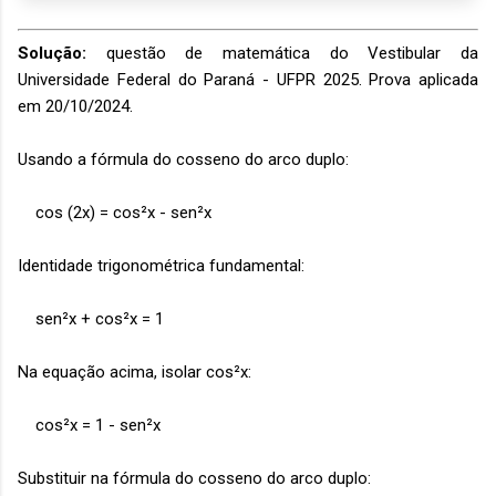
Solução:
questão de matemática do Vestibular da
Universidade Federal do Paraná - UFPR 2025. Prova aplicada
em 20/10/2024.
Usando a fórmula do cosseno do arco duplo:
cos (2x) = cos²x - sen²x
Identidade trigonométrica fundamental:
sen²x + cos²x = 1
Na equação acima, isolar cos²x:
cos²x = 1 - sen²x
Substituir n
a fórmula do cosseno do arco duplo: