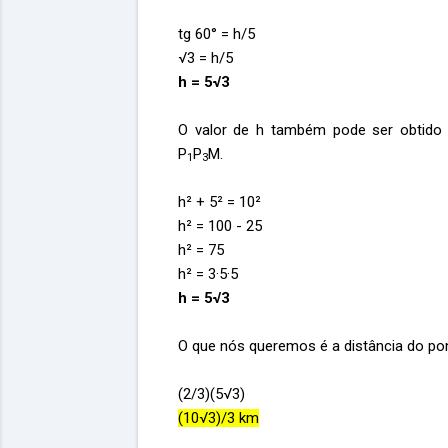
tg 60° = h/5
√3 = h/5
h = 5√3
O valor de h também pode ser obtido 
P
P
M.
1
3
h² + 5² = 10²
h² = 100 - 25
h² = 75
h² = 3·5·5
h = 5√3
O que nós queremos é a distância do pon
(2/3)(5√3)
(10√3)/3 km