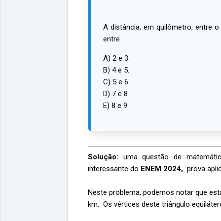
A distância, em quilômetro, entre 
entre
A) 2 e 3.
B) 4 e 5.
C) 5 e 6.
D) 7 e 8.
E) 8 e 9.
Solução:
uma questão de matemátic
interessante do
ENEM 2024,
prova apli
Neste problema, podemos notar que esta
km. Os vértices deste triângulo equiláte