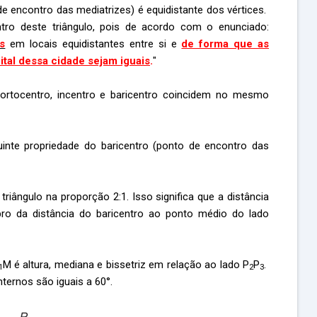
de encontro das mediatrizes) é equidistante dos vértices.
ntro deste triângulo, pois de acordo com o enunciado:
s
em locais equidistantes entre si e
de forma que as
ital dessa cidade sejam iguais
.
"
, ortocentro, incentro e baricentro coincidem no mesmo
uinte propriedade do baricentro (ponto de encontro das
riângulo na proporção 2:1. Isso significa que a distância
bro da distância do baricentro ao ponto médio do lado
M é altura, mediana e bissetriz em relação ao lado P
P
.
1
2
3
nternos são iguais a 60°.