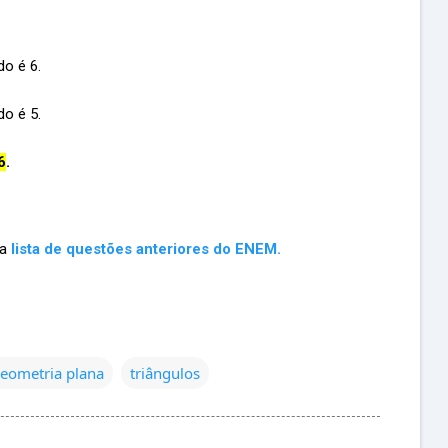
do é 6.
do é 5.
6
.
ma
lista de questões anteriores do ENEM.
eometria plana
triângulos