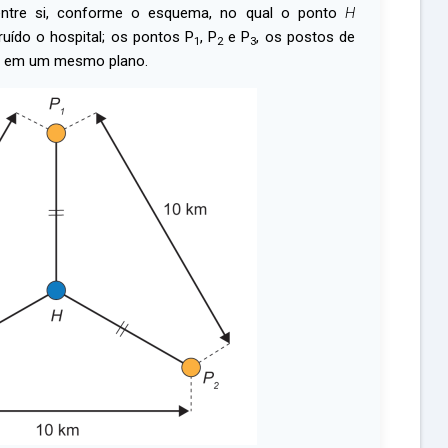
entre si, conforme o esquema, no qual o ponto
H
ruído o hospital; os pontos P
, P
e P
, os postos de
1
2
3
ão em um mesmo plano.