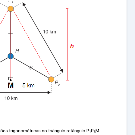
ções trigonométricas no triângulo retângulo P
P
M.
1
3