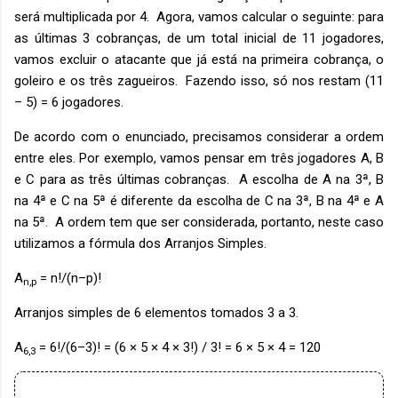
será multiplicada por 4. Agora, vamos calcular o seguinte: para
as últimas 3 cobranças, de um total inicial de 11 jogadores,
vamos excluir o atacante que já está na primeira cobrança, o
goleiro e os três zagueiros. Fazendo isso, só nos restam (11
– 5) = 6 jogadores.
De acordo com o enunciado, precisamos considerar a ordem
entre eles. Por exemplo, vamos pensar em três jogadores A, B
e C para as três últimas cobranças. A escolha de A na 3ª, B
na 4ª e C na 5ª é diferente da escolha de C na 3ª, B na 4ª e A
na 5ª. A ordem tem que ser considerada, portanto, neste caso
utilizamos a fórmula dos Arranjos Simples.
A
= n!/(n–p)!
n,p
Arranjos simples de 6 elementos tomados 3 a 3.
A
= 6!/(6–3)! = (6 × 5 × 4 × 3!) / 3! = 6 × 5 × 4 = 120
6,3