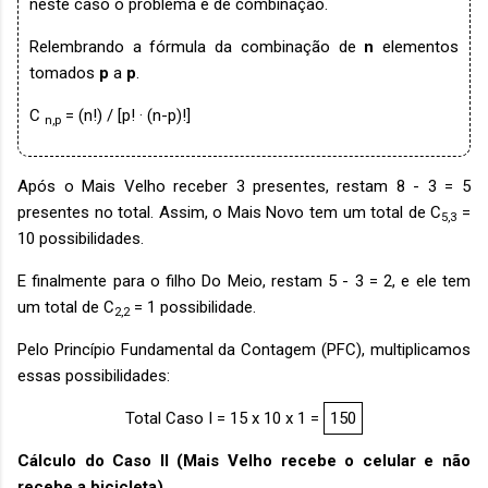
neste caso o problema é de combinação.
Relembrando a fórmula da combinação de
n
elementos
tomados
p
a
p
.
C
= (n!) / [p! · (n-p)!]
n,p
Após o Mais Velho receber 3 presentes, restam 8 - 3 = 5
presentes no total. Assim, o Mais Novo tem um total de C
=
5,3
10 possibilidades.
E finalmente para o filho Do Meio, restam 5 - 3 = 2, e ele tem
um total de C
= 1 possibilidade.
2,2
Pelo Princípio Fundamental da Contagem (PFC), multiplicamos
essas possibilidades:
Total Caso I = 15 x 10 x 1 =
150
Cálculo do Caso II (Mais Velho recebe o celular e não
recebe a bicicleta)