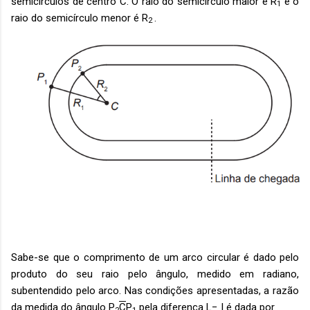
semicírculos de centro C. O raio do semicírculo maior é R
e o
1
raio do semicírculo menor é R
.
2
Sabe-se que o comprimento de um arco circular é dado pelo
produto do seu raio pelo ângulo, medido em radiano,
subentendido pelo arco. Nas condições apresentadas, a razão
da medida do ângulo P
C
P
pela diferença L− I é dada por