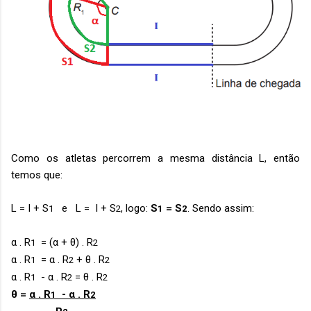
Como os atletas percorrem a mesma distância L, então
temos que:
L = I + S
e L = I + S
, logo:
S
= S
. Sendo assim:
1
2
1
2
α . R
= (α + θ) . R
1
2
α . R
= α . R
+ θ . R
1
2
2
α . R
- α . R
= θ . R
1
2
2
θ =
α . R
- α . R
1
2