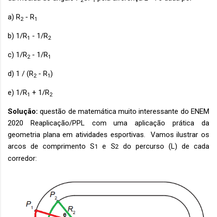
2
1
a) R
- R
2
1
b) 1/R
- 1/R
1
2
c) 1/R
- 1/R
2
1
d) 1 / (R
- R
)
2
1
e) 1/R
+ 1/R
1
2
Solução:
questão de matemática muito interessante do ENEM
2020 Reaplicação/PPL com uma aplicação prática da
geometria plana em atividades esportivas. Vamos ilustrar os
arcos de comprimento S
e S
do percurso (L) de cada
1
2
corredor: