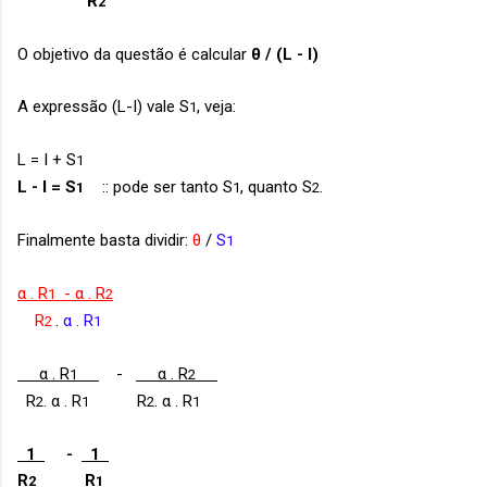
R
2
O objetivo da questão é calcular
θ / (L - I)
A expressão (L-I) vale S
, veja:
1
L = I + S
1
L - I = S
:: pode ser tanto S
, quanto S
.
1
1
2
Finalmente basta dividir:
θ
/
S
1
α . R
- α . R
1
2
R
.
α . R
2
1
α
. R
-
α .
R
1
2
R
. α . R
R
. α . R
2
1
2
1
1
-
1
R
R
2
1