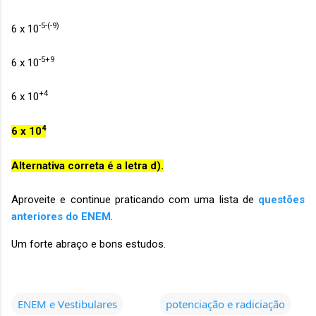
-5-(-9)
6 x 10
-5+9
6 x 10
+4
6 x 10
4
6 x 10
Alternativa correta é a letra d).
Aproveite e continue praticando com uma lista de
questões
anteriores do ENEM
.
Um forte abraço e bons estudos.
ENEM e Vestibulares
potenciação e radiciação