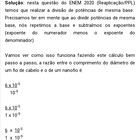
Solução:
nesta questão do ENEM 2020 (Reaplicação/PPL)
temos que realizar a divisão de potências de mesma base.
Precisamos ter em mente que ao dividir potências de mesma
base, nós repetimos a base e subtraímos os expoentes
(expoente do numerador menos o expoente do
denominador).
Vamos ver como isso funciona fazendo este cálculo bem
passo a passo, a razão entre o comprimento do diâmetro de
um fio de cabelo e o de um nanofio é:
-5
6 x 10
-9
10
-5
6 x 10
-9
1 x 10
-5
6
x
10
-9
1 x 10