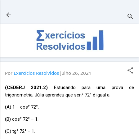
Pular para o conteúdo principal
Por
Exercícios Resolvidos
julho 26, 2021
(CEDERJ 2021.2)
Estudando para uma prova de
trigonometria, Júlia aprendeu que sen² 72° é igual a
(A) 1 – cos² 72°.
(B) cos² 72° – 1.
(C) tg² 72° – 1.