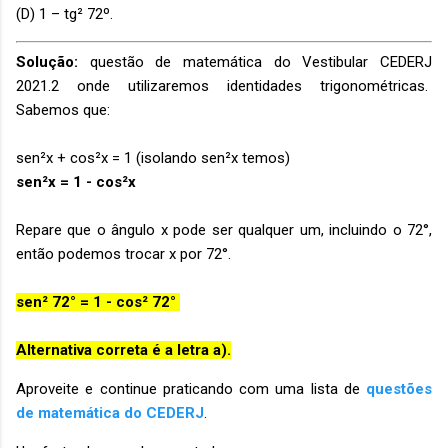
(D) 1 – tg² 72º.
Solução:
questão de matemática do Vestibular CEDERJ
2021.2 onde utilizaremos identidades trigonométricas.
Sabemos que:
sen²x + cos²x = 1 (isolando sen²x temos)
sen²x = 1 - cos²x
Repare que o ângulo x pode ser qualquer um, incluindo o 72°,
então podemos trocar x por 72°.
sen² 72° = 1 - cos² 72°
Alternativa correta é a letra a).
Aproveite e continue praticando com uma lista de
questões
de matemática do CEDERJ
.