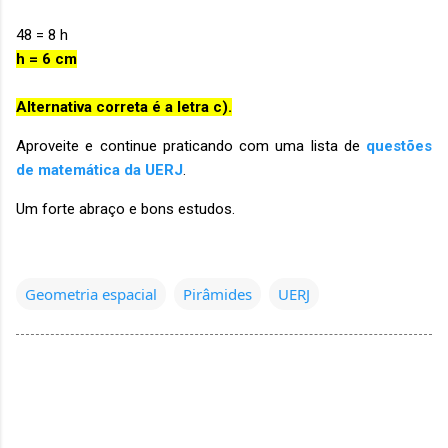
48 = 8 h
h = 6 cm
Alternativa correta é a letra c).
Aproveite e continue praticando com uma lista de
questões
de matemática da UERJ
.
Um forte abraço e bons estudos.
Geometria espacial
Pirâmides
UERJ