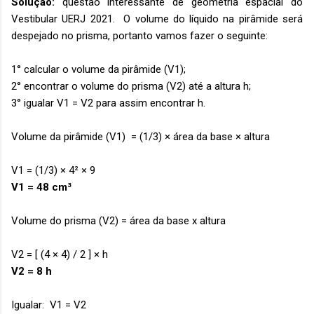
Solução:
questão interessante de geometria espacial do
Vestibular UERJ 2021. O volume do líquido na pirâmide será
despejado no prisma, portanto vamos fazer o seguinte:
1° calcular o volume da pirâmide (V1);
2° encontrar o volume do prisma (V2) até a altura h;
3° igualar V1 = V2 para assim encontrar h.
Volume da pirâmide (V1) = (1/3) × área da base × altura
V1 = (1/3) × 4² × 9
V1 = 48 cm³
Volume do prisma (V2) = área da base x altura
V2 = [ (4 × 4) / 2 ] × h
V2 = 8 h
Igualar: V1 = V2