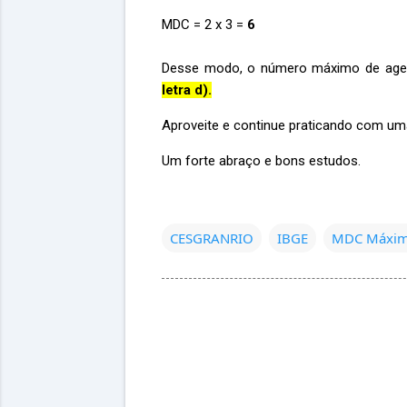
MDC = 2 x 3 =
6
Desse modo, o número máximo de agent
letra d).
Aproveite e continue praticando com u
Um forte abraço e bons estudos.
CESGRANRIO
IBGE
MDC Máxim