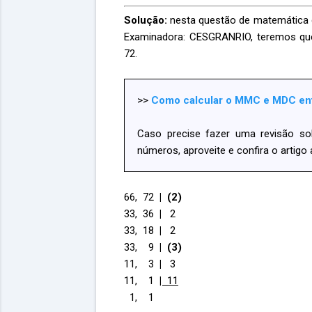
Solução:
nesta questão de matemática
Examinadora: CESGRANRIO, teremos qu
72.
>>
Como calcular o MMC e MDC ent
Caso precise fazer uma revisão s
números, aproveite e confira o artigo
66, 72
| (2)
33, 36
|
2
33, 18
|
2
33, 9
| (3)
11, 3
|
3
11, 1
|
11
1, 1