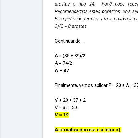
arestas e não 24. Você pode repet
Recomendamos estes poliedros, pois são
Essa pirâmide tem uma face quadrada na 
3)/2 = 8 arestas.
Continuando.....
A = (35 + 39)/2
A = 74/2
A = 37
Finalmente, vamos aplicar F = 20 e A = 3
V + 20 = 37 + 2
V = 39 - 20
V = 19
Alternativa correta é a letra c).