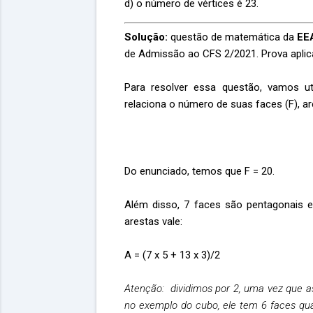
d) o número de vértices é 23.
Solução:
questão de matemática da
EEA
de Admissão ao CFS 2/2021. Prova aplic
Para resolver essa questão, vamos ut
relaciona o número de suas faces (F), ar
Do enunciado, temos que F = 20.
Além disso, 7 faces são pentagonais 
arestas vale:
A = (7 x 5 + 13 x 3)/2
Atenção: dividimos por 2, uma vez que a
no exemplo do cubo, ele tem 6 faces qua