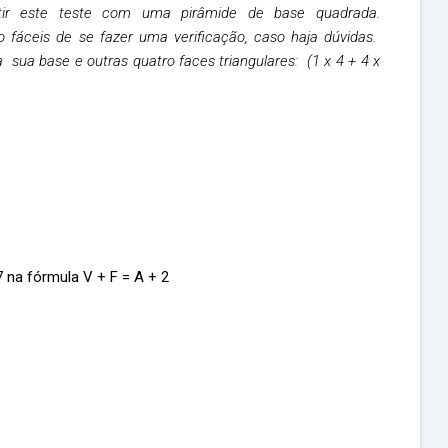
ir este teste com uma pirâmide de base quadrada.
 fáceis de se fazer uma verificação, caso haja dúvidas.
sua base e outras quatro faces triangulares: (1 x 4 + 4 x
7 na fórmula V + F = A + 2