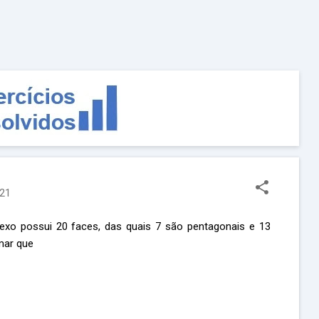
Pular para o conteúdo principal
021
xo possui 20 faces, das quais 7 são pentagonais e 13
rmar que