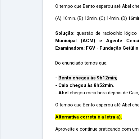
O tempo que Bento esperou até Abel che
(A) 10min. (B) 12min. (C) 14min. (D) 16min
Solução:
questão de raciocínio lógico
Municipal (ACM) e Agente Censi
Examinadora: FGV - Fundação Getúlio
Do enunciado temos que:
-
Bento chegou às 9h12min;
- Caio chegou às 8h52min.
-
Abel
chegou meia hora depois de Caio,
O tempo que Bento esperou até Abel che
Alternativa correta é a letra a).
Aproveite e continue praticando com uma