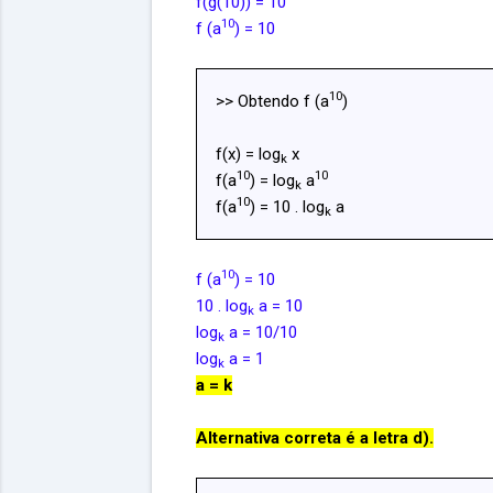
f(g(10)) = 10
10
f (a
) = 10
10
>> Obtendo f (a
)
f(x) = log
x
k
10
10
f(a
) = log
a
k
10
f(a
) = 10 . log
a
k
10
f (a
) = 10
10 . log
a = 10
k
log
a = 10/10
k
log
a = 1
k
a = k
Alternativa correta é a letra d).