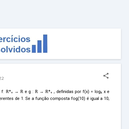
Pular para o conteúdo principal
22
 f: ℝ*
→ ℝ e g : ℝ → ℝ*
, definidas por f(x) = log
x e
+
+
k
ferentes de 1. Se a função composta fog(10) é igual a 10,