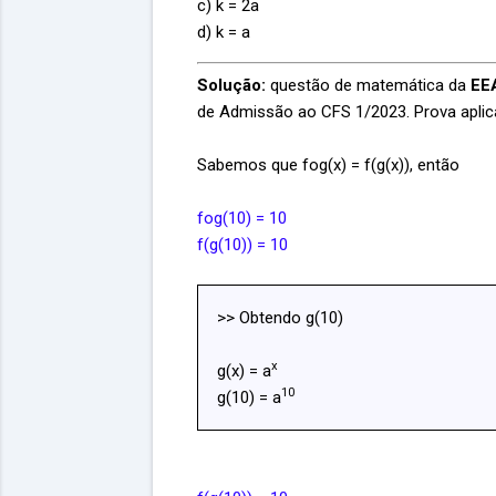
c) k = 2a
d) k = a
Solução:
questão de matemática da
EEA
de Admissão ao CFS 1/2023. Prova aplic
Sabemos que fog(x) = f(g(x)), então
fog(10) = 10
f(g(10)) = 10
>> Obtendo g(10)
x
g(x) = a
10
g(10) = a