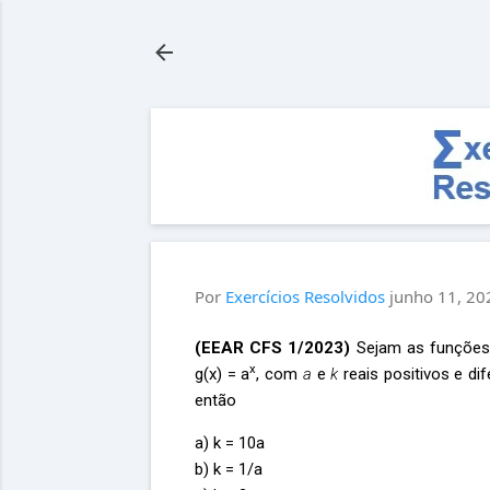
Por
Exercícios Resolvidos
junho 11, 20
(EEAR CFS 1/2023)
Sejam as funções
x
g(x) = a
, com
a
e
k
reais positivos e di
então
a) k = 10a
b) k = 1/a