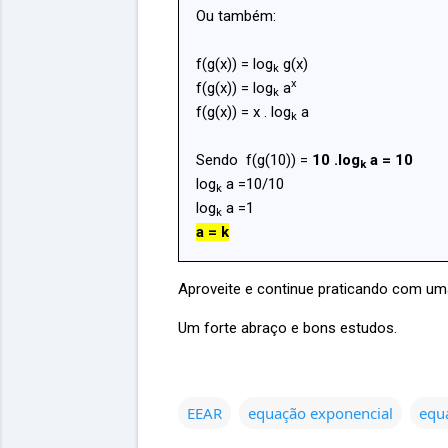
Ou também:
f(g(x)) = log
g(x)
k
x
f(g(x)) = log
a
k
f(g(x)) = x . log
a
k
Sendo f(g(10)) =
10 .log
a = 10
k
log
a =10/10
k
log
a =1
k
a = k
Aproveite e continue praticando com u
Um forte abraço e bons estudos.
EEAR
equação exponencial
equ