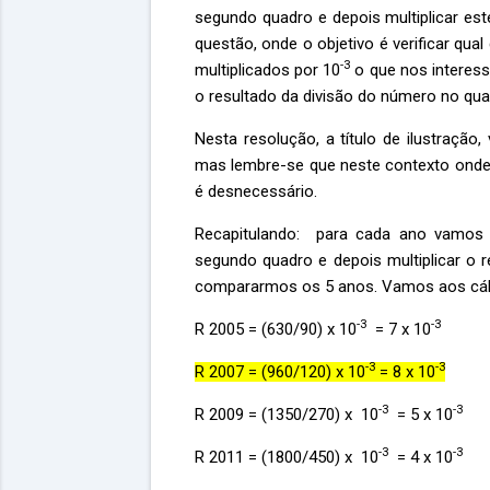
segundo quadro e depois multiplicar est
questão, onde o objetivo é verificar qu
-3
multiplicados por 10
o que nos interes
o resultado da divisão do número no qu
Nesta resolução, a título de ilustraçã
mas lembre-se que neste contexto onde
é desnecessário.
Recapitulando: para cada ano vamos pe
segundo quadro e depois multiplicar o 
compararmos os 5 anos. Vamos aos cál
-3
-3
R 2005 = (630/90) x 10
= 7 x 10
-3
-3
R 2007 = (960/120) x 10
= 8 x 10
-3
-3
R 2009 = (1350/270) x 10
= 5 x 10
-3
-3
R 2011 = (1800/450) x 10
= 4 x 10