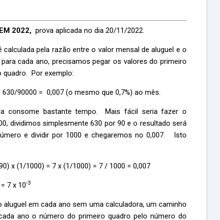
EM 2022,
prova aplicada no dia 20/11/2022.
é calculada pela razão entre o valor mensal de aluguel e o
 para cada ano, precisamos pegar os valores do primeiro
do quadro. Por exemplo:
 de 630/90000 = 0,007 (o mesmo que 0,7%) ao mês.
a consome bastante tempo. Mais fácil seria fazer o
000, dividimos simplesmente 630 por 90 e o resultado será
número e dividir por 1000 e chegaremos no 0,007. Isto
90) x (1/1000) = 7 x (1/1000) = 7 / 1000 = 0,007
-3
= 7 x 10
 do aluguel em cada ano sem uma calculadora, um caminho
ra cada ano o número do primeiro quadro pelo número do