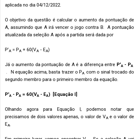
aplicada no dia 04/12/2022.
O objetivo da questão é calcular o aumento da pontuação de
A, assumindo que A irá vencer o jogo contra B. A pontuação
atualizada da seleção A após a partida será dada por
P'
= P
+ 60(V
- E
)
A
A
A
A
Já o aumento da pontuação de A é a diferença entre
P'
- P
A
A
. N equação acima, basta trazer o
P
com o sinal trocado do
A
segundo membro para o primeiro membro da equação.
P'
- P
= 60(V
- E
) [Equação I]
A
A
A
A
Olhando agora para Equação I, podemos notar que
precisamos de dois valores apenas, o valor de
V
e o valor de
A
E
.
A