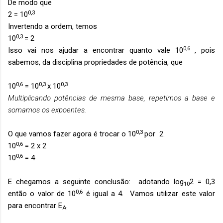
De modo que
0,3
2 = 10
Invertendo a ordem, temos
0,3
10
= 2
0,6
Isso vai nos ajudar a encontrar quanto vale 10
, pois
sabemos, da disciplina propriedades de potência, que
0,6
0,3
0,3
10
= 10
x 10
Multiplicando potências de mesma base, repetimos a base e
somamos os expoentes.
0,3
O que vamos fazer agora é trocar o 10
por 2.
0,6
10
= 2 x 2
0,6
10
= 4
E chegamos a seguinte conclusão: adotando log
2 = 0,3
10
0,6
então o valor de 10
é igual a 4. Vamos utilizar este valor
para encontrar E
.
A