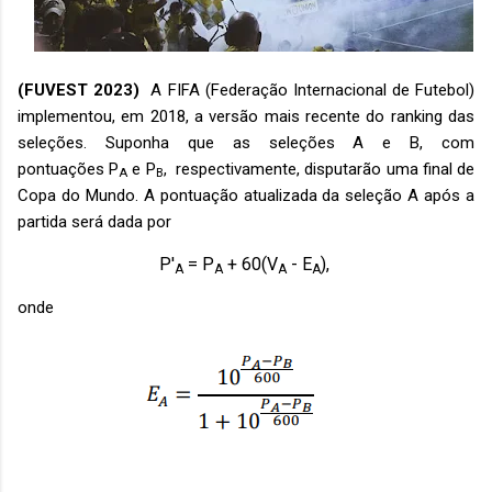
(FUVEST 2023)
A FIFA (Federação Internacional de Futebol)
implementou, em 2018, a versão mais recente do ranking das
seleções. Suponha que as seleções A e B, com
pontuações
P
e
P
, respectivamente, disputarão uma final de
A
B
Copa do Mundo. A pontuação atualizada da seleção A após a
partida será dada por
P'
= P
+ 60(V
- E
),
A
A
A
A
onde