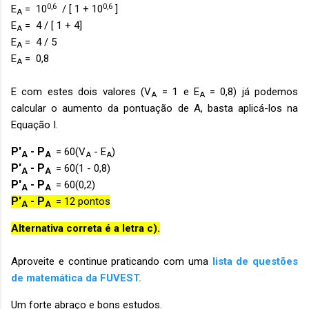
0,6
0,6
E
= 10
/ [ 1 + 10
]
A
E
= 4 / [ 1 + 4]
A
E
= 4 / 5
A
E
= 0,8
A
E com estes dois valores (
V
= 1 e E
= 0,8) já podemos
A
A
calcular o aumento da pontuação de A, basta aplicá-los na
Equação I.
P'
- P
= 60(V
- E
)
A
A
A
A
P'
- P
= 60(1 - 0,8)
A
A
P'
- P
= 60(0,2)
A
A
P'
- P
= 12 pontos
A
A
Alternativa correta é a letra c).
Aproveite e continue praticando com uma
lista de questões
de matemática da FUVEST.
Um forte abraço e bons estudos.