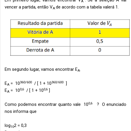
Em primeiro lugar, vamos encontrar
V
. Se a seleção A vai
A
vencer a partida, então
V
de acordo com a tabela valerá 1.
A
Em segundo lugar, vamos encontrar
E
.
A
360/600
360/600
E
= 10
/ [ 1 + 10
]
A
0,6
0,6
E
= 10
/ [ 1 + 10
]
A
0,6
Como podemos encontrar quanto vale 10
? O enunciado
nos informa que
log
2 = 0,3
10