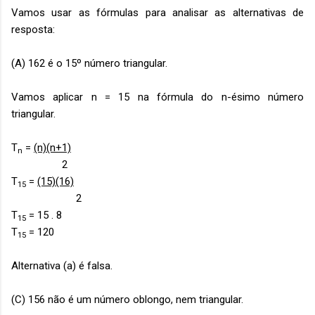
Vamos usar as fórmulas para analisar as alternativas de
resposta:
(A) 162 é o 15º número triangular.
Vamos aplicar n = 15 na fórmula do n-ésimo número
triangular.
T
=
(n)(n+1)
n
2
T
=
(15)(16)
15
2
T
= 15 . 8
15
T
= 120
15
Alternativa (a) é falsa.
(C) 156 não é um número oblongo, nem triangular.