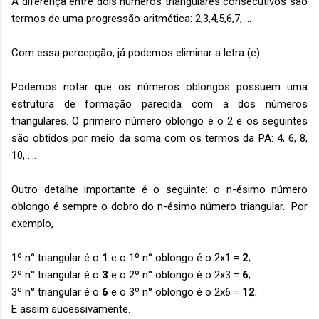
A diferença entre dois números triangulares consecutivos são
termos de uma progressão aritmética: 2,3,4,5,6,7, ...
Com essa percepção, já podemos eliminar a letra (e).
Podemos notar que os números oblongos possuem uma
estrutura de formação parecida com a dos números
triangulares. O primeiro número oblongo é o 2 e os seguintes
são obtidos por meio da soma com os termos da PA: 4, 6, 8,
10, ....
Outro detalhe importante é o seguinte: o n-ésimo número
oblongo é sempre o dobro do n-ésimo número triangular. Por
exemplo,
1º n° triangular é o
1
e o 1º n° oblongo é o 2x1 =
2
;
2º n° triangular é o
3
e o 2º n° oblongo é o 2x3 =
6
;
3º n° triangular é o
6
e o 3º n° oblongo é o 2x6 =
12
;
E assim sucessivamente.