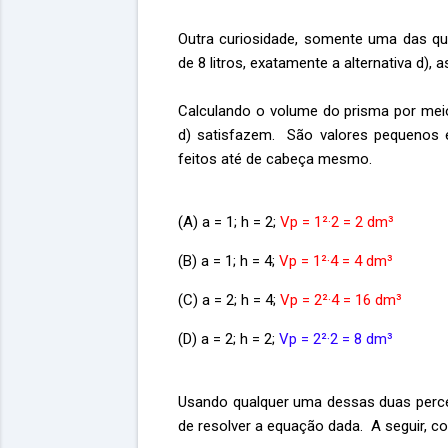
Outra curiosidade, somente uma das qua
de 8 litros, exatamente a alternativa d),
Calculando o volume do prisma por meio
d) satisfazem. São valores pequenos 
feitos até de cabeça mesmo.
(A) a = 1; h = 2;
Vp = 1²·2 = 2 dm³
(B) a = 1; h = 4;
Vp = 1²·4 = 4 dm³
(C) a = 2; h = 4;
Vp = 2²·4 = 16 dm³
(D) a = 2; h = 2;
Vp = 2²·2 = 8 dm³
Usando qualquer uma dessas duas perce
de resolver a equação dada.
A seguir, c