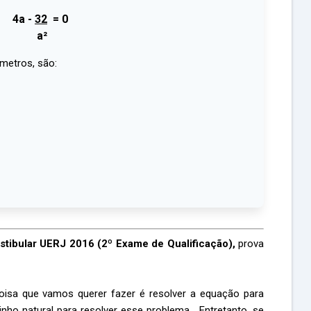
4a -
32
= 0
a²
metros, são:
stibular UERJ 2016 (2º Exame de Qualificação),
prova
coisa que vamos querer fazer é resolver a equação para
nho natural para resolver esse problema. Entretanto, se