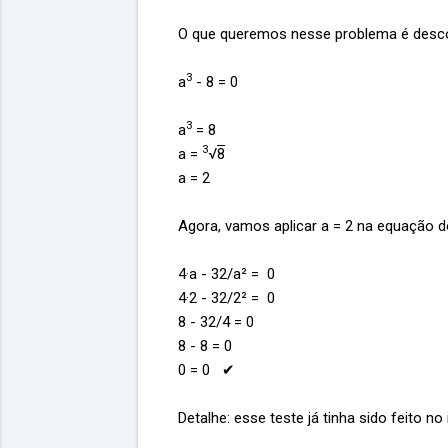
O que queremos nesse problema é descobr
3
a
- 8 = 0
3
a
= 8
3
a =
√
8
a = 2
Agora, vamos aplicar a = 2 na equação 
4·a - 32/a² = 0
4·2 - 32/2² = 0
8 - 32/4 = 0
8 - 8 = 0
0 = 0 ✔
Detalhe: esse teste já tinha sido feito no