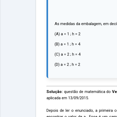
As medidas da embalagem, em decí
(A) a = 1 ; h = 2
(B) a = 1 ; h = 4
(C) a = 2 ; h = 4
(D) a = 2 ; h = 2
Solução:
questão de matemática do
Ve
aplicada em 13/09/2015.
Depois de ler o enunciado, a primeira 
encontrar o valor de a. Esse é um cami