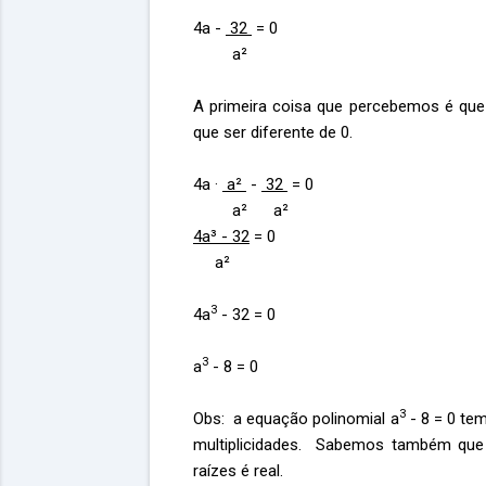
4a -
32
= 0
a²
A primeira coisa que percebemos é que o
que ser diferente de 0.
4a ·
a²
-
32
= 0
a² a²
4a³ - 32
= 0
a²
3
4a
- 32 = 0
3
a
- 8 = 0
3
Obs: a equação polinomial a
- 8 = 0 tem
multiplicidades. Sabemos também qu
raízes é real.