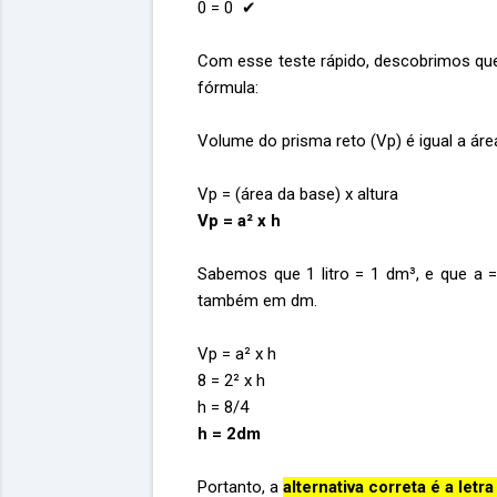
0 = 0 ✔
Com esse teste rápido, descobrimos que 
fórmula:
Volume do prisma reto (Vp) é igual a áre
Vp = (área da base) x altura
Vp = a² x h
Sabemos que 1 litro = 1 dm³, e que a =
também em dm.
Vp = a² x h
8 = 2² x h
h = 8/4
h = 2dm
Portanto, a
alternativa correta é a letra