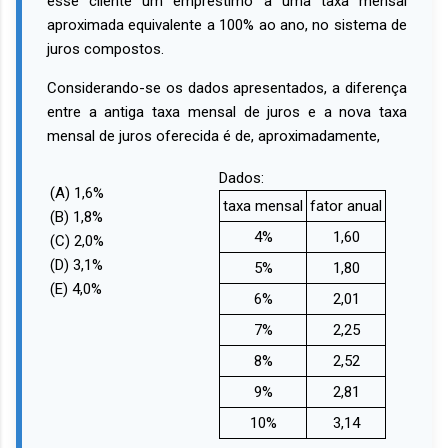
esse cliente um empréstimo a uma taxa mensal
aproximada equivalente a 100% ao ano, no sistema de
juros compostos.
Considerando-se os dados apresentados, a diferença
entre a antiga taxa mensal de juros e a nova taxa
mensal de juros oferecida é de, aproximadamente,
Dados:
(A) 1,6%
taxa mensal
fator anual
(B) 1,8%
4%
1,60
(C) 2,0%
(D) 3,1%
5%
1,80
(E) 4,0%
6%
2,01
7%
2,25
8%
2,52
9%
2,81
10%
3,14