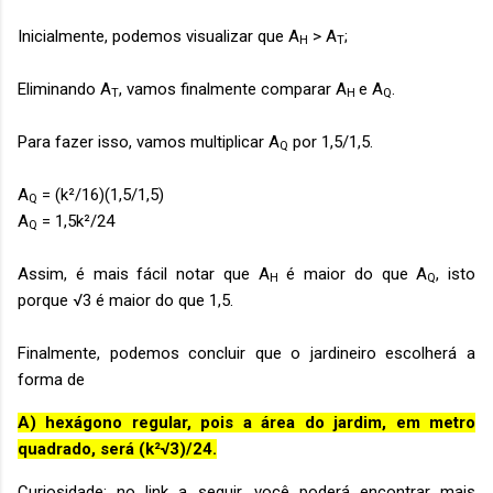
Inicialmente, podemos visualizar que A
> A
;
H
T
Eliminando A
, vamos finalmente comparar A
e A
.
T
H
Q
Para fazer isso, vamos multiplicar A
por 1,5/1,5.
Q
A
= (k²/16)(1,5/1,5)
Q
A
= 1,5k²/24
Q
Assim, é mais fácil notar que A
é maior do que A
, isto
H
Q
porque
√3 é maior do que 1,5.
Finalmente, podemos concluir que
o jardineiro escolherá a
forma de
A) hexágono regular, pois a área do jardim, em metro
quadrado, será (k²√3)/24.
Curiosidade: no link a seguir, você poderá encontrar mais