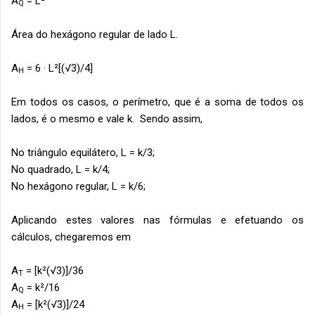
A
= L²
Q
Área do hexágono regular de lado L.
A
= 6 · L²[(
√3)/4]
H
Em todos os casos, o perímetro, que é a soma de todos os
lados, é o mesmo e vale k. Sendo assim,
No triângulo equilátero, L = k/3;
No quadrado, L = k/4;
No
hexágono regular
, L = k/6;
Aplicando estes valores nas fórmulas e efetuando os
cálculos, chegaremos em
A
= [k²
(
√3)]/36
T
A
= k²/16
Q
A
=
[k²
(
√3)]/24
H