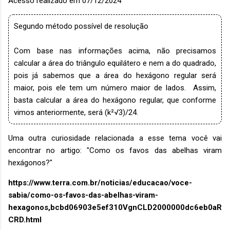
Acesso realizado em 07/12/2024
Segundo método possível de resolução
Com base nas informações acima, não precisamos
calcular a área do triângulo equilátero e nem a do quadrado,
pois já sabemos que a área do hexágono regular será
maior, pois ele tem um número maior de lados. Assim,
basta calcular a área do hexágono regular, que conforme
vimos anteriormente,
será (k²√3)/24.
Uma outra curiosidade relacionada a esse tema você vai
encontrar no artigo: "Como os favos das abelhas viram
hexágonos?"
https://www.terra.com.br/noticias/educacao/voce-
sabia/como-os-favos-das-abelhas-viram-
hexagonos,bcbd06903e5ef310VgnCLD2000000dc6eb0aR
CRD.html