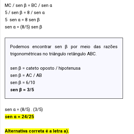
MC / sen β = BC / sen α
5 / sen β = 8 / sen α
5 sen α = 8 sen β
sen α = (8/5) sen β
Podemos encontrar sen β por meio das razões
trigonométricas no triângulo retângulo ABC.
sen β = cateto oposto / hipotenusa
sen β = AC / AB
sen β = 6/10
sen β = 3/5
sen α = (8/5) . (3/5)
sen α = 24/25
Alternativa correta é a letra a).