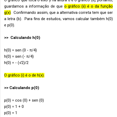
O gráfico que toca o eixo y na altura 0 é o gráfico (ii), portanto,
guardamos a informação de que
o gráfico (ii) é o da função
g(x)
. Confirmando assim, que a alternativa correta tem que ser
a letra (b). Para fins de estudos, vamos calcular também h(0)
e p(0).
>> Calculando h(0)
h(0) = sen (0 - π/4)
h(0) = sen (- π/4)
h(0) = - (√2)/2
O gráfico (i) é o de h(x).
>> Calculando p(0)
p(0) = cos (0) + sen (0)
p(0) = 1 + 0
p(0) = 1