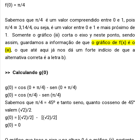
f(0) = π/4
Sabemos que π/4 é um valor compreendido entre 0 e 1, pois
π/4 ≅ 3,14/4, ou seja, é um valor entre 0 e 1 e mais próximo de
1. Somente o gráfico (iii) corta o eixo y neste ponto, sendo
assim, guardamos a informação de que
o gráfico de f(x) é o
(iii)
, o que até aqui já nos dá um forte indício de que a
alternativa correta é a letra b).
>> Calculando g(0)
g(0) = cos (0 + π/4) - sen (0 + π/4)
g(0) = cos (π/4) - sen (π/4)
Sabemos que π/4 = 45º e tanto seno, quanto cosseno de 45°
valem (√2)/2.
g(0) = [(√2)/2] - [(√2)/2]
g(0) = 0