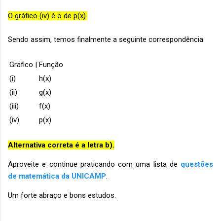
O gráfico (iv) é o de p(x).
Sendo assim, temos finalmente a seguinte correspondência
Gráfico |
Função
(i)
h(x)
(ii)
g(x)
(iii)
f(x)
(iv)
p(x)
Alternativa correta é a letra b).
Aproveite e continue praticando com uma lista de
questões
de matemática da UNICAMP
.
Um forte abraço e bons estudos.