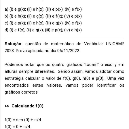
a) (i) e g(x); (ii) e h(x); (iii) e p(x); (iv) e f(x).
b) (i) e h(x); (ii) e g(x); (iii) e f(x); (iv) e p(x).
c) (i) e p(x); (ii) e h(x); (iii) e g(x); (iv) e f(x).
d) (i) e f(x); (ii) e g(x); (iii) e p(x); (iv) e h(x).
Solução:
questão de matemática do Vestibular UNICAMP
2023. Prova aplicada no dia 06/11/2022.
Podemos notar que os quatro gráficos "tocam" o eixo y em
alturas sempre diferentes. Sendo assim, vamos adotar como
estratégia calcular o valor de f(0), g(0), h(0) e p(0). Uma vez
encontrados estes valores, vamos poder identificar os
gráficos corretos.
>> Calculando f(0)
f(0) = sen (0) + π/4
f(0) = 0 + π/4