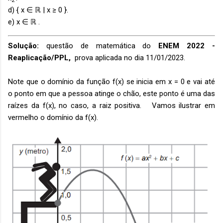
2
d) { x ∈ ℝ | x ≥ 0 }.
e) x ∈ ℝ .
Solução:
questão de matemática do
ENEM 2022 -
Reaplicação/PPL,
prova aplicada no dia 11/01/2023.
Note que o domínio da função f(x) se inicia em x = 0 e vai até
o ponto em que a pessoa atinge o chão, este ponto é uma das
raízes da f(x), no caso, a raiz positiva. Vamos ilustrar em
vermelho o domínio da f(x).