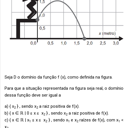
Seja D o domínio da função f (x), como definida na figura.
Para que a situação representada na figura seja real, o domínio
dessa função deve ser igual a
a) { x
} , sendo x
a raiz positiva de f(x).
2
2
b) { x ∈ ℝ | 0 ≤ x ≤ x
} , sendo x
a raiz positiva de f(x).
2
2
c) { x ∈ ℝ | x
≤ x ≤ x
} , sendo x
e x
raízes de f(x), com x
<
1
2
1
2
1
x
.