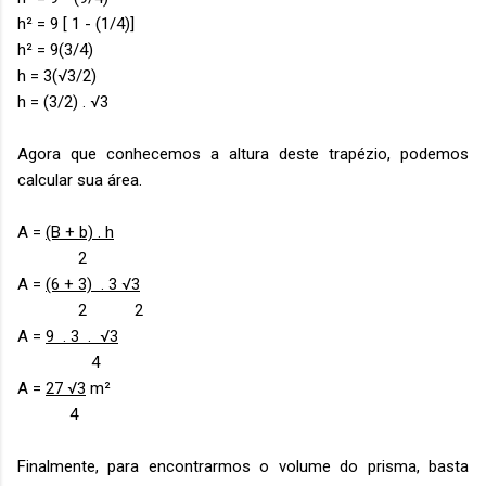
h² = 9 [ 1 - (1/4)]
h² = 9(3/4)
h = 3(√3/2)
h = (3/2) . √3
Agora que conhecemos a altura deste trapézio, podemos
calcular sua área.
A =
(B + b) . h
2
A =
(6 + 3) . 3 √3
2 2
A =
9 . 3 . √3
4
A =
27 √3
m²
4
Finalmente, para encontrarmos o volume do prisma, basta