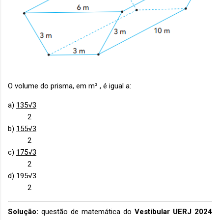
O volume do prisma, em m³ , é igual a:
a)
135√3
2
b)
155√3
2
c)
175√3
2
d)
195√3
2
Solução:
questão de matemática do
Vestibular UERJ 2024