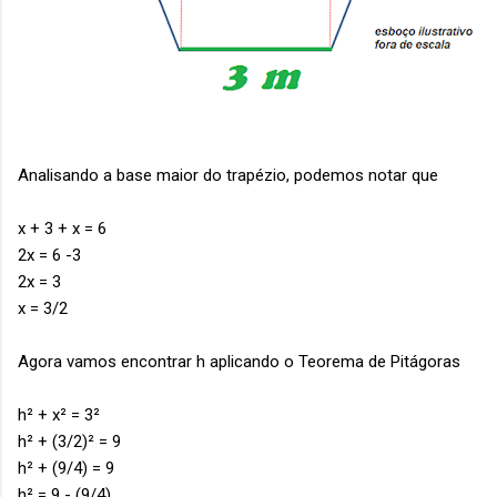
Analisando a base maior do trapézio, podemos notar que
x + 3 + x = 6
2x = 6 -3
2x = 3
x = 3/2
Agora vamos encontrar h aplicando o Teorema de Pitágoras
h² + x² = 3²
h² + (3/2)² = 9
h² + (9/4) = 9
h² = 9 - (9/4)