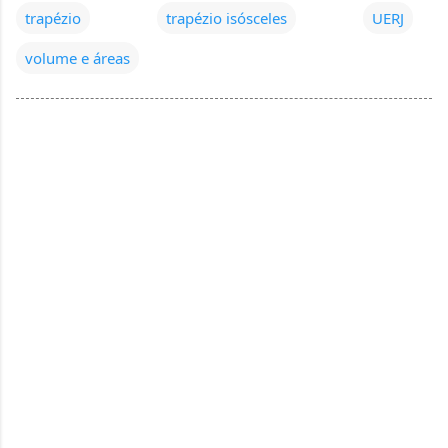
trapézio
trapézio isósceles
UERJ
volume e áreas