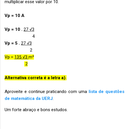
multiplicar esse valor por 10.
Vp = 10 A
Vp = 10 .
27 √3
4
Vp = 5 .
27 √3
2
Vp =
135 √3
m³
2
Alternativa correta é a letra a).
Aproveite e continue praticando com uma
lista de questões
de matemática da UERJ
.
Um forte abraço e bons estudos.