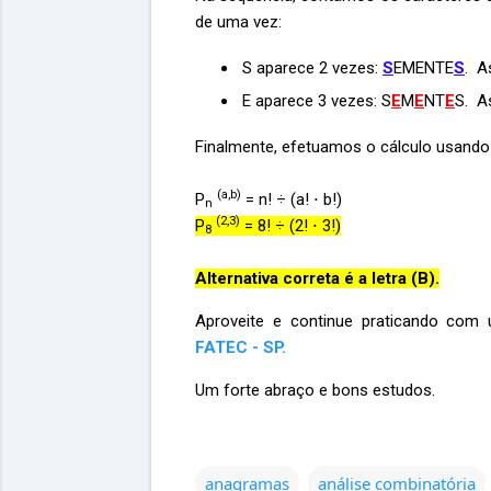
de uma vez:
S aparece 2 vezes:
S
EMENTE
S
. A
E aparece 3 vezes: S
E
M
E
NT
E
S. A
Finalmente, efetuamos o cálculo usando
(a,b)
P
= n! ÷ (a! ⋅ b!)
n
(2,3)
P
= 8! ÷ (2! ⋅ 3!)
8
Alternativa correta é a letra (B).
Aproveite e continue praticando com
FATEC - SP.
Um forte abraço e bons estudos.
anagramas
análise combinatória