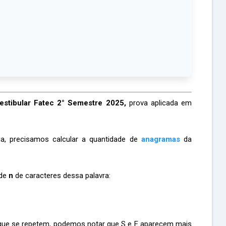
estibular Fatec 2° Semestre 2025,
prova aplicada em
ia, precisamos calcular a quantidade de
anagramas
da
ade
n
de caracteres dessa palavra:
que se repetem, podemos notar que S e E aparecem mais