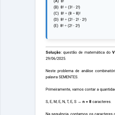
(A) 8!
(B) 8! ÷ (3! ⋅ 2!)
(C) 8! ÷ (8 – 8)!
(D) 8! ÷ (2! ⋅ 2! ⋅ 2!)
(E) 8! ÷ (2! ⋅ 2!)
Solução:
questão de matemática do
V
29/06/2025.
Neste problema de análise combinatór
palavra SEMENTES.
Primeiramente, vamos contar a quantid
S, E, M, E, N, T, E, S →
n = 8
caracteres.
Na sequência, contamos os caracteres 