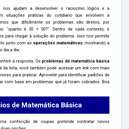
ca
nos ajudam a desenvolver o raciocínio lógico e a
m situações práticas do cotidiano que envolvem a
mos que dificilmente os problemas são diretos; por
o: "quanto é 30 + 50?". Dentro de cada contexto, é
los para chegar à solução do problema. Isso nos permite
exto junto com as
operações matemáticas
, mostrando a
 dia a dia.
nferir a resposta. Os
problemas de matemática básica
al da lista, você também pode acessar um link com mais
ores para praticar. Aproveite para identificar padrões de
arar com base em problemas que já foram cobrados. Boa
cios de Matemática Básica
a confecção de roupas pretende contratar novos
e duas opções: