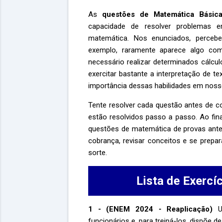
As
questões de Matemática Bási
capacidade de resolver problemas e
matemática. Nos enunciados, percebe
exemplo, raramente aparece algo com
necessário realizar determinados cálcu
exercitar bastante a interpretação de t
importância dessas habilidades em nosso
Tente resolver cada questão antes de co
estão resolvidos passo a passo. Ao fin
questões de matemática de provas anteri
cobrança, revisar conceitos e se prep
sorte.
Lista de Exercí
1 - (ENEM 2024 - Reaplicação)
Um
funcionários e, para treiná-los, dispõe d