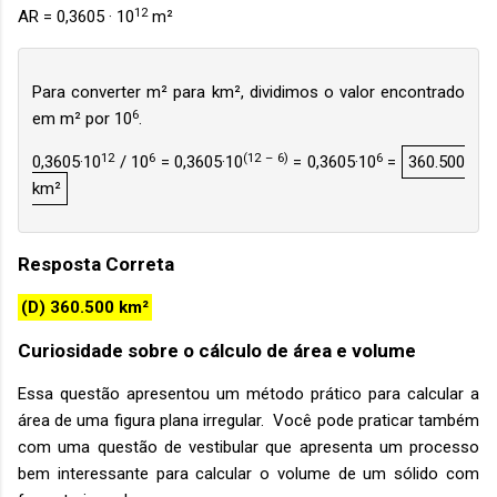
12
AR = 0,3605 · 10
m²
Para converter m² para km², dividimos o valor encontrado
6
em m² por 10
.
12
6
(12 – 6)
6
0,3605·10
/ 10
= 0,3605·10
= 0,3605·10
=
360.500
km²
Resposta Correta
(D) 360.500 km²
Curiosidade sobre o cálculo de área e volume
Essa questão apresentou um método prático para calcular a
área de uma figura plana irregular. Você pode praticar também
com uma questão de vestibular que apresenta um processo
bem interessante para calcular o volume de um sólido com