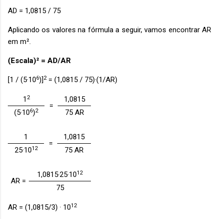
AD = 1,0815 / 75
Aplicando os valores na fórmula a seguir, vamos encontrar AR
em m².
(Escala)² = AD/AR
6
2
[1 / (5·10
)]
= (1,0815 / 75)·(1/AR)
2
1
1,0815
=
6
2
(5·10
)
75 AR
1
1,0815
=
12
25·10
75 AR
12
1,0815·25·10
AR =
75
12
AR = (1,0815/3) · 10