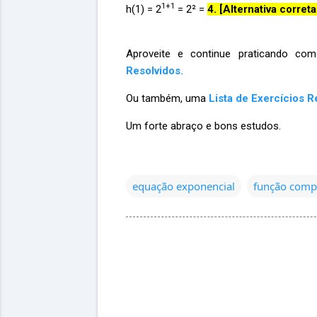
1+1
h(1) = 2
= 2² =
4. [Alternativa correta
Aproveite e continue praticando c
Resolvidos.
Ou também, uma
Lista de Exercícios 
Um forte abraço e bons estudos.
equação exponencial
função comp