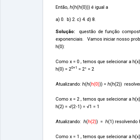
Então, ℎ(ℎ(ℎ(0))) é igual a
a) 0. b) 2. c) 4. d) 8.
Solução:
questão de função compost
exponenciais. Vamos iniciar nosso probl
h(0):
Como x = 0 , temos que selecionar a h(x)
0+1
h(0) = 2
= 2¹ = 2
Atualizando: ℎ(ℎ(
ℎ(0)
)) = ℎ(ℎ(2)) resolv
Como x = 2 , temos que selecionar a h(x)
h(2) = √(2-1) = √1 = 1
Atualizando: ℎ(
ℎ(2)
) = ℎ(1) resolvendo 
Como x = 1 , temos que selecionar a h(x)