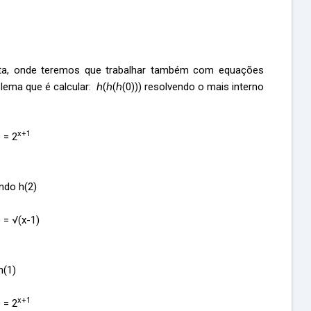
a, onde teremos que trabalhar também com equações
ema que é calcular: ℎ(ℎ(ℎ(0))) resolvendo o mais interno
x+1
 = 2
endo h(2)
 = √(x-1)
h(1)
x+1
 = 2